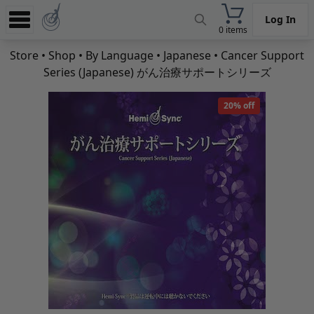
Log In
0 items
Experience
Store
•
Shop
•
By Language
•
Japanese
• Cancer Support
Series (Japanese) がん治療サポートシリーズ
Store
App
20% off
Learn
News
Help